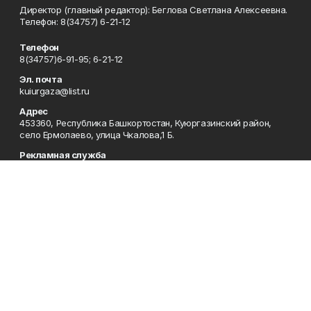
Директор (главный редактор): Беглова Светлана Алексеевна.
Телефон: 8(34757) 6-21-12
Телефон
8(34757)6-91-95; 6-21-12
Эл. почта
kuiurgaza@list.ru
Адрес
453360, Республика Башкортостан, Куюргазинский район,
село Ермолаево, улица Чкалова,1 Б.
Рекламная служба
8(34757)6-91-95
Редакция
8(34757)6-91-95
Приемная
8(34757)6-91-95
Сотрудничество
8(34757)6-91-95
Отдел кадров
8(34757)6-93-57