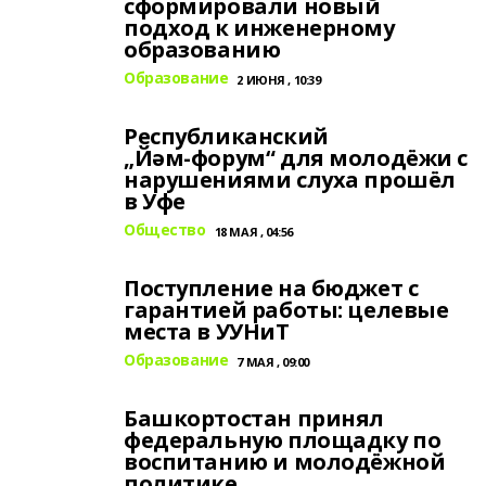
сформировали новый
подход к инженерному
образованию
Образование
2 ИЮНЯ , 10:39
Республиканский
„Йәм‑форум“ для молодёжи с
нарушениями слуха прошёл
в Уфе
Общество
18 МАЯ , 04:56
Поступление на бюджет с
гарантией работы: целевые
места в УУНиТ
Образование
7 МАЯ , 09:00
Башкортостан принял
федеральную площадку по
воспитанию и молодёжной
политике