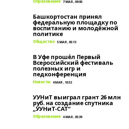
Образование
7 МАЯ , 09:00
Башкортостан принял
федеральную площадку по
воспитанию и молодёжной
политике
Общество
5 МАЯ , 05:13
В Уфе прошёл Первый
Всероссийский фестиваль
полезных игр и
педконференция
Новости
4 МАЯ , 10:32
УУНиТ выиграл грант 26 млн
руб. на создание спутника
„УУНиТ‑САТ“
Образование
4 МАЯ , 05:39