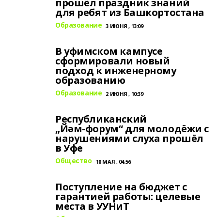
прошёл праздник знаний
для ребят из Башкортостана
Образование
3 ИЮНЯ , 13:09
В уфимском кампусе
сформировали новый
подход к инженерному
образованию
Образование
2 ИЮНЯ , 10:39
Республиканский
„Йәм‑форум“ для молодёжи с
нарушениями слуха прошёл
в Уфе
Общество
18 МАЯ , 04:56
Поступление на бюджет с
гарантией работы: целевые
места в УУНиТ